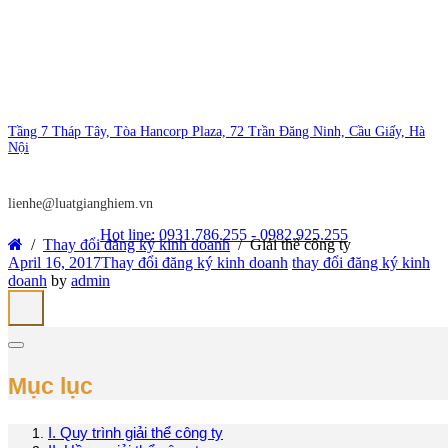
Tầng 7 Tháp Tây, Tòa Hancorp Plaza, 72 Trần Đăng Ninh, Cầu Giấy, Hà
Nội
lienhe@luatgianghiem.vn
Hot line: 0931.786.255 - 0982.925.255
Thay đổi đăng ký kinh doanh
Giải thể công ty
April 16, 2017
Thay đổi đăng ký kinh doanh
thay đổi đăng ký kinh
doanh
by
admin
Mục lục
I. Quy trình giải thể công ty