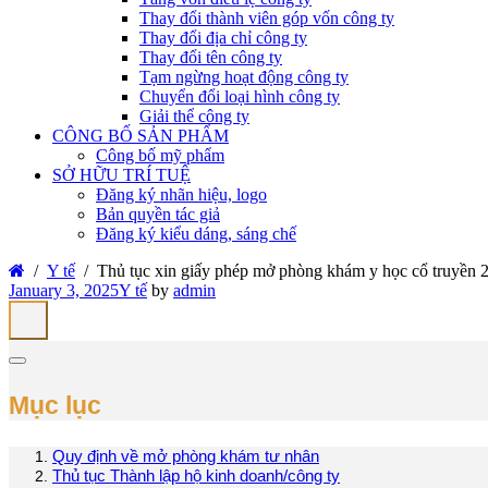
Thay đổi thành viên góp vốn công ty
Thay đổi địa chỉ công ty
Thay đổi tên công ty
Tạm ngừng hoạt động công ty
Chuyển đổi loại hình công ty
Giải thể công ty
CÔNG BỐ SẢN PHẨM
Công bố mỹ phẩm
SỞ HỮU TRÍ TUỆ
Đăng ký nhãn hiệu, logo
Bản quyền tác giả
Đăng ký kiểu dáng, sáng chế
Y tế
Thủ tục xin giấy phép mở phòng khám y học cổ truyền 
January 3, 2025
Y tế
by
admin
Mục lục
Quy định về mở phòng khám tư nhân
Thủ tục Thành lập hộ kinh doanh/công ty