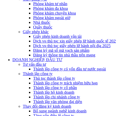
Phòng khám tư nhân
Phòng khám đa khoa
Phòng khám chuyên khoa
Phòng khám ngoài giờ
Nhà thuốc
Quầy thuốc
Giấy phép khác
Giấy phép kinh doanh vận tải
Dịch vụ thủ tục xin giấy phép lữ hành quốc tế 202
Dịch vụ thủ tục giấy phép lữ hành nội địa 2025
Đăng ký mã số mã vạch sản phẩm
Đăng ký thông tin nhà thầu trên mạng
DOANH NGHIỆP, ĐẦU TƯ
Tư vấn đầu tư
Thành lập công ty có vốn đầu tư nước ngoài
Thành lập công ty
Thủ tục thành lập công ty
Thành lập công ty trách nhiệm hữu hạn
Thành lập công ty cổ phần
Thành lập hộ kinh doanh
Thành lập chi nhánh công ty
Thành lập văn phòng đại diện
Thay đổi đăng ký kinh doanh
Bổ sung ngành nghề kinh doanh
Tăng vốn điều lệ công ty