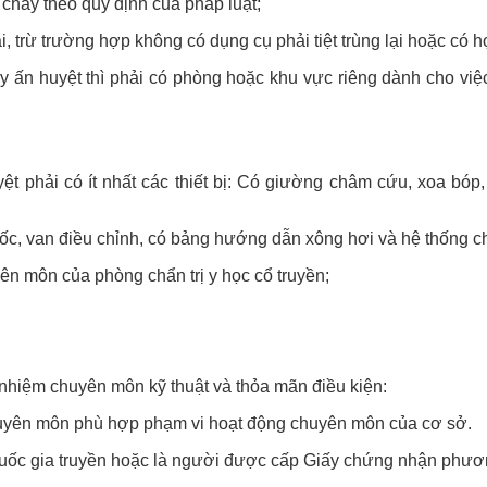
cháy theo quy định của pháp luật;
lại, trừ trường hợp không có dụng cụ phải tiệt trùng lại hoặc có 
 ấn huyệt thì phải có phòng hoặc khu vực riêng dành cho việc 
ệt phải có ít nhất các thiết bị: Có giường châm cứu, xoa bóp
uốc, van điều chỉnh, có bảng hướng dẫn xông hơi và hệ thống 
yên môn của phòng chẩn trị y học cổ truyền;
h nhiệm chuyên môn kỹ thuật và thỏa mãn điều kiện:
huyên môn phù hợp phạm vi hoạt động chuyên môn của cơ sở.
huốc gia truyền hoặc là người được cấp Giấy chứng nhận phươ