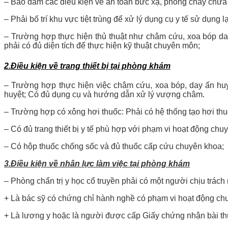
– Bảo đảm các điều kiện về an toàn bức xạ, phòng cháy chữa 
– Phải bố trí khu vực tiệt trùng để xử lý dụng cụ y tế sử dụng 
– Trường hợp thực hiện thủ thuật như châm cứu, xoa bóp day
phải có đủ diện tích để thực hiện kỹ thuật chuyên môn;
2.Điều kiện về trang thiết bị tại phòng khám
– Trường hợp thực hiện việc châm cứu, xoa bóp, day ấn huy
huyệt; Có đủ dụng cụ và hướng dẫn xử lý vượng châm.
– Trường hợp có xông hơi thuốc: Phải có hệ thống tạo hơi th
– Có đủ trang thiết bị y tế phù hợp với phạm vi hoạt động chu
– Có hộp thuốc chống sốc và đủ thuốc cấp cứu chuyên khoa;
3.Điều kiện về nhân lực làm việc tại phòng khám
– Phòng chẩn trị y học cổ truyền phải có một người chịu trác
+ Là bác sỹ có chứng chỉ hành nghề có phạm vi hoạt động c
+ Là lương y hoặc là người được cấp Giấy chứng nhận bài t