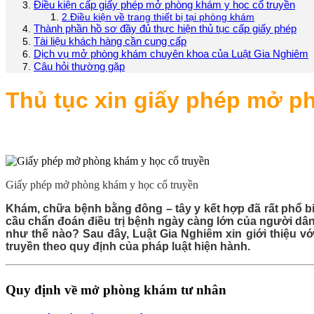
Điều kiện cấp giấy phép mở phòng khám y học cổ truyền
2.Điều kiện về trang thiết bị tại phòng khám
Thành phần hồ sơ đầy đủ thực hiện thủ tục cấp giấy phép
Tài liệu khách hàng cần cung cấp
Dịch vụ mở phòng khám chuyên khoa của Luật Gia Nghiêm
Câu hỏi thường gặp
Thủ tục xin giấy phép mở
ph
Giấy phép mở phòng khám y học cổ truyền
Khám, chữa bệnh bằng đông – tây y kết hợp đã rất phổ b
cầu chẩn đoán điều trị bệnh ngày càng lớn của người dân
như thế nào? Sau đây, Luật Gia Nghiêm xin giới thiệu vớ
truyền theo quy định của pháp luật hiện hành.
Quy định về mở phòng khám tư nhân