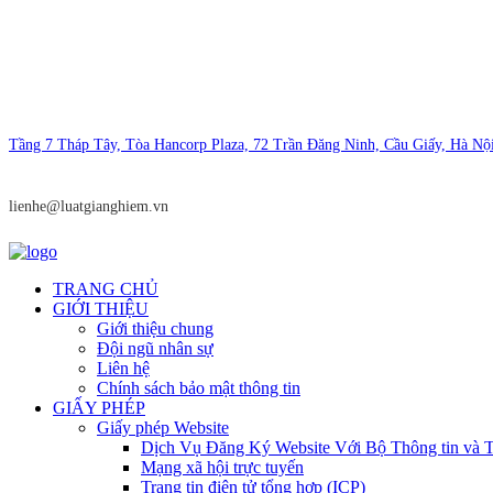
Tầng 7 Tháp Tây, Tòa Hancorp Plaza, 72 Trần Đăng Ninh, Cầu Giấy, Hà Nộ
lienhe@luatgianghiem.vn
TRANG CHỦ
GIỚI THIỆU
Giới thiệu chung
Đội ngũ nhân sự
Liên hệ
Chính sách bảo mật thông tin
GIẤY PHÉP
Giấy phép Website
Dịch Vụ Đăng Ký Website Với Bộ Thông tin và T
Mạng xã hội trực tuyến
Trang tin điện tử tổng hợp (ICP)