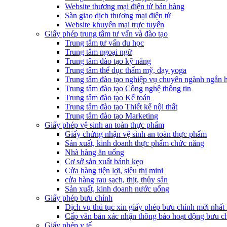
Website thương mại điện tử bán hàng
Sàn giao dịch thương mại điện tử
Website khuyến mại trực tuyến
Giấy phép trung tâm tư vấn và đào tạo
Trung tâm tư vấn du học
Trung tâm ngoại ngữ
Trung tâm đào tạo kỹ năng
Trung tâm thể dục thẩm mỹ, dạy yoga
Trung tâm đào tạo nghiệp vụ chuyên ngành ngắn 
Trung tâm đào tạo Công nghệ thông tin
Trung tâm đào tạo Kế toán
Trung tâm đào tạo Thiết kế nội thất
Trung tâm đào tạo Marketing
Giấy phép vệ sinh an toàn thực phẩm
Giấy chứng nhận vệ sinh an toàn thực phẩm
Sản xuất, kinh doanh thực phẩm chức năng
Nhà hàng ăn uống
Cơ sở sản xuất bánh kẹo
Cửa hàng tiện lợi, siêu thị mini
cửa hàng rau sạch, thịt, thủy sản
Sản xuất, kinh doanh nước uống
Giấy phép bưu chính
Dịch vụ thủ tục xin giấy phép bưu chính mới nhất
Cấp văn bản xác nhận thông báo hoạt động bưu c
Giấy phép y tế