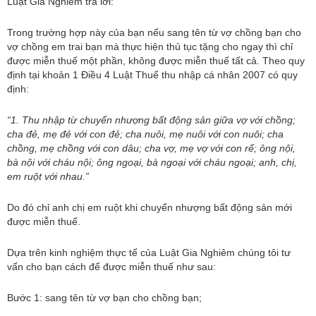
Luật Gia Nghiêm trả lời:
Trong trường hợp này của bạn nếu sang tên từ vợ chồng bạn cho
vợ chồng em trai bạn mà thực hiện thủ tục tặng cho ngay thì chỉ
được miễn thuế một phần, không được miễn thuế tất cả. Theo quy
định tại khoản 1 Điều 4 Luật Thuế thu nhập cá nhân 2007 có quy
định:
“1. Thu nhập từ chuyển nhượng bất động sản giữa vợ với chồng;
cha đẻ, mẹ đẻ với con đẻ; cha nuôi, mẹ nuôi với con nuôi; cha
chồng, mẹ chồng với con dâu; cha vợ, mẹ vợ với con rể; ông nội,
bà nội với cháu nội; ông ngoại, bà ngoại với cháu ngoại; anh, chị,
em ruột với nhau.”
Do đó chỉ anh chị em ruột khi chuyển nhượng bất động sản mới
được miễn thuế.
Dựa trên kinh nghiệm thực tế của Luật Gia Nghiêm chúng tôi tư
vấn cho bạn cách để được miễn thuế như sau:
Bước 1: sang tên từ vợ bạn cho chồng bạn;