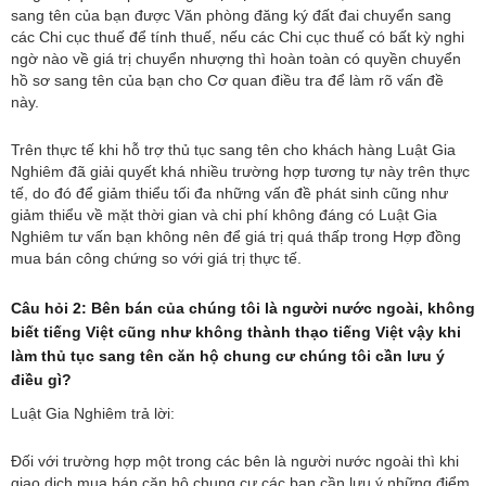
sang tên của bạn được Văn phòng đăng ký đất đai chuyển sang
các Chi cục thuế để tính thuế, nếu các Chi cục thuế có bất kỳ nghi
ngờ nào về giá trị chuyển nhượng thì hoàn toàn có quyền chuyển
hồ sơ sang tên của bạn cho Cơ quan điều tra để làm rõ vấn đề
này.
Trên thực tế khi hỗ trợ thủ tục sang tên cho khách hàng Luật Gia
Nghiêm đã giải quyết khá nhiều trường hợp tương tự này trên thực
tế, do đó để giảm thiểu tối đa những vấn đề phát sinh cũng như
giảm thiểu về mặt thời gian và chi phí không đáng có Luật Gia
Nghiêm tư vấn bạn không nên để giá trị quá thấp trong Hợp đồng
mua bán công chứng so với giá trị thực tế.
Câu hỏi 2: Bên bán của chúng tôi là người nước ngoài, không
biết tiếng Việt cũng như không thành thạo tiếng Việt vậy khi
làm thủ tục sang tên căn hộ chung cư chúng tôi cần lưu ý
điều gì?
Luật Gia Nghiêm trả lời:
Đối với trường hợp một trong các bên là người nước ngoài thì khi
giao dịch mua bán căn hộ chung cư các bạn cần lưu ý những điểm