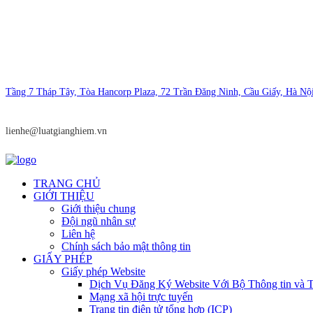
Tầng 7 Tháp Tây, Tòa Hancorp Plaza, 72 Trần Đăng Ninh, Cầu Giấy, Hà Nộ
lienhe@luatgianghiem.vn
TRANG CHỦ
GIỚI THIỆU
Giới thiệu chung
Đội ngũ nhân sự
Liên hệ
Chính sách bảo mật thông tin
GIẤY PHÉP
Giấy phép Website
Dịch Vụ Đăng Ký Website Với Bộ Thông tin và T
Mạng xã hội trực tuyến
Trang tin điện tử tổng hợp (ICP)