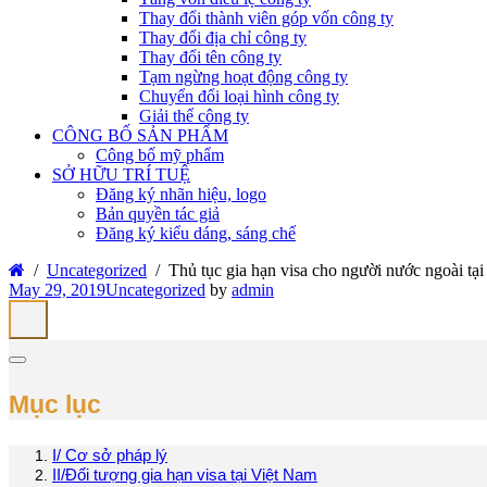
Thay đổi thành viên góp vốn công ty
Thay đổi địa chỉ công ty
Thay đổi tên công ty
Tạm ngừng hoạt động công ty
Chuyển đổi loại hình công ty
Giải thể công ty
CÔNG BỐ SẢN PHẨM
Công bố mỹ phẩm
SỞ HỮU TRÍ TUỆ
Đăng ký nhãn hiệu, logo
Bản quyền tác giả
Đăng ký kiểu dáng, sáng chế
Uncategorized
Thủ tục gia hạn visa cho người nước ngoài tạ
May 29, 2019
Uncategorized
by
admin
Mục lục
I/ Cơ sở pháp lý
II/Đối tượng gia hạn visa tại Việt Nam