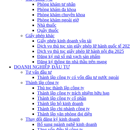
Phòng khám tư nhân
Phòng khám đa khoa
Phòng khám chuyên khoa
Phòng khám ngoài giờ
Nhà thuốc
Quầy thuốc
Giấy phép khác
Giấy phép kinh doanh vận tải
Dịch vụ thủ tục xin giấy phép lữ hành quốc tế 202
Dịch vụ thủ tục giấy phép lữ hành nội địa 2025
Đăng ký mã số mã vạch sản phẩm
Đăng ký thông tin nhà thầu trên mạng
DOANH NGHIỆP, ĐẦU TƯ
Tư vấn đầu tư
Thành lập công ty có vốn đầu tư nước ngoài
Thành lập công ty
Thủ tục thành lập công ty
Thành lập công ty trách nhiệm hữu hạn
Thành lập công ty cổ phần
Thành lập hộ kinh doanh
Thành lập chi nhánh công ty
Thành lập văn phòng đại diện
Thay đổi đăng ký kinh doanh
Bổ sung ngành nghề kinh doanh
Tăng vốn điều lệ công ty