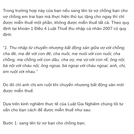
Trong trường hợp này của bạn nếu sang tên từ vợ chồng bạn cho
vợ chồng em trai bạn mà thực hiện thủ tục tặng cho ngay thì chỉ
được miễn thuế một phần, không được miễn thuế tất cả. Theo quy
định tại khoản 1 Điều 4 Luật Thuế thu nhập cá nhân 2007 có quy
định:
“1. Thu nhập từ chuyển nhượng bất động sản giữa vợ với chồng;
cha đẻ, mẹ đẻ với con đẻ; cha nuôi, mẹ nuôi với con nuôi; cha
chồng, mẹ chồng với con dâu; cha vợ, mẹ vợ với con rể; ông nội,
bà nội với cháu nội; ông ngoại, bà ngoại với cháu ngoại; anh, chị,
em ruột với nhau.”
Do đó chỉ anh chị em ruột khi chuyển nhượng bất động sản mới
được miễn thuế.
Dựa trên kinh nghiệm thực tế của Luật Gia Nghiêm chúng tôi tư
vấn cho bạn cách để được miễn thuế như sau:
Bước 1: sang tên từ vợ bạn cho chồng bạn;