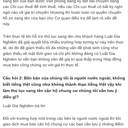
sang tên của bạn được Văn phòng đăng ký đất đai chuyển sang
các Chi cục thuế để tính thuế, nếu các Chi cục thuế có bất kỳ nghi
ngờ nào về giá trị chuyển nhượng thì hoàn toàn có quyền chuyển
hồ sơ sang tên của bạn cho Cơ quan điều tra để làm rõ vấn đề
này.
Trên thực tế khi hỗ trợ thủ tục sang tên cho khách hàng Luật Gia
Nghiêm đã giải quyết khá nhiều trường hợp tương tự này trên thực
tế, do đó để giảm thiểu tối đa những vấn đề phát sinh cũng như
giảm thiểu về mặt thời gian và chi phí không đáng có Luật Gia
Nghiêm tư vấn bạn không nên để giá trị quá thấp trong Hợp đồng
mua bán công chứng so với giá trị thực tế.
Câu hỏi 2: Bên bán của chúng tôi là người nước ngoài, không
biết tiếng Việt cũng như không thành thạo tiếng Việt vậy khi
làm thủ tục sang tên căn hộ chung cư chúng tôi cần lưu ý
điều gì?
Luật Gia Nghiêm trả lời:
Đối với trường hợp một trong các bên là người nước ngoài thì khi
giao dịch mua bán căn hộ chung cư các bạn cần lưu ý những điểm