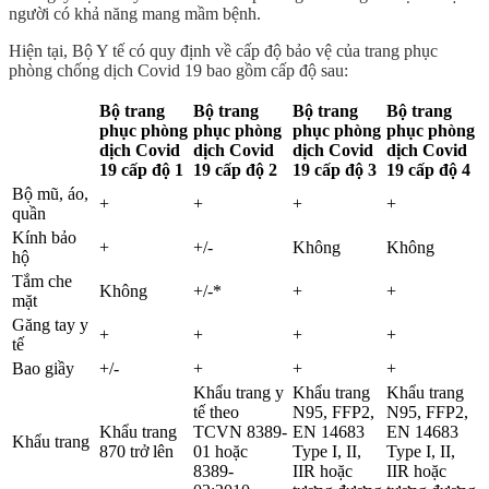
người có khả năng mang mầm bệnh.
Hiện tại, Bộ Y tế có quy định về cấp độ bảo vệ của trang phục
phòng chống dịch Covid 19 bao gồm cấp độ sau:
Bộ trang
Bộ trang
Bộ trang
Bộ trang
phục phòng
phục phòng
phục phòng
phục phòng
dịch Covid
dịch Covid
dịch Covid
dịch Covid
19 cấp độ 1
19 cấp độ 2
19 cấp độ 3
19 cấp độ 4
Bộ mũ, áo,
+
+
+
+
quần
Kính bảo
+
+/-
Không
Không
hộ
Tắm che
Không
+/-*
+
+
mặt
Găng tay y
+
+
+
+
tế
Bao giầy
+/-
+
+
+
Khẩu trang y
Khẩu trang
Khẩu trang
tế theo
N95, FFP2,
N95, FFP2,
Khẩu trang
TCVN 8389-
EN 14683
EN 14683
Khẩu trang
870 trở lên
01 hoặc
Type I, II,
Type I, II,
8389-
IIR hoặc
IIR hoặc