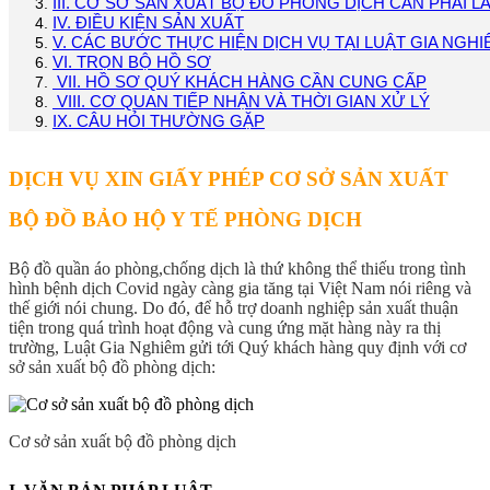
III. CƠ SỞ SẢN XUẤT BỘ ĐỒ PHÒNG DỊCH CẦN PHẢI L
IV. ĐIỀU KIỆN SẢN XUẤT
V. CÁC BƯỚC THỰC HIỆN DỊCH VỤ TẠI LUẬT GIA NGHI
VI. TRỌN BỘ HỒ SƠ
VII. HỒ SƠ QUÝ KHÁCH HÀNG CẦN CUNG CẤP
VIII. CƠ QUAN TIẾP NHẬN VÀ THỜI GIAN XỬ LÝ
IX. CÂU HỎI THƯỜNG GẶP
DỊCH VỤ XIN GIẤY PHÉP CƠ SỞ SẢN XUẤT
BỘ ĐỒ BẢO HỘ Y TẾ PHÒNG DỊCH
Bộ đồ quần áo phòng,chống dịch là thứ không thể thiếu trong tình
hình bệnh dịch Covid ngày càng gia tăng tại Việt Nam nói riêng và
thế giới nói chung. Do đó, để hỗ trợ doanh nghiệp sản xuất thuận
tiện trong quá trình hoạt động và cung ứng mặt hàng này ra thị
trường, Luật Gia Nghiêm gửi tới Quý khách hàng quy định với cơ
sở sản xuất bộ đồ phòng dịch:
Cơ sở sản xuất bộ đồ phòng dịch