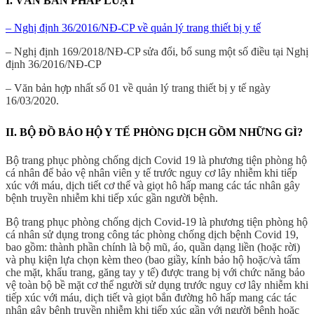
I. VĂN BẢN PHÁP LUẬT
– Nghị định 36/2016/NĐ-CP về quản lý trang thiết bị y tế
– Nghị định 169/2018/NĐ-CP sửa đổi, bổ sung một số điều tại Nghị
định 36/2016/NĐ-CP
– Văn bản hợp nhất số 01 về quản lý trang thiết bị y tế ngày
16/03/2020.
II. BỘ ĐỒ BẢO HỘ Y TẾ PHÒNG DỊCH GỒM NHỮNG GÌ?
Bộ trang phục phòng chống dịch Covid 19 là phương tiện phòng hộ
cá nhân để bảo vệ nhân viên y tế trước nguy cơ lây nhiễm khi tiếp
xúc với máu, dịch tiết cơ thể và giọt hô hấp mang các tác nhân gây
bệnh truyền nhiễm khi tiếp xúc gần người bệnh.
Bộ trang phục phòng chống dịch Covid-19 là phương tiện phòng hộ
cá nhân sử dụng trong công tác phòng chống dịch bệnh Covid 19,
bao gồm: thành phần chính là bộ mũ, áo, quần dạng liền (hoặc rời)
và phụ kiện lựa chọn kèm theo (bao giầy, kính bảo hộ hoặc/và tấm
che mặt, khẩu trang, găng tay y tế) được trang bị với chức năng bảo
vệ toàn bộ bề mặt cơ thể người sử dụng trước nguy cơ lây nhiễm khi
tiếp xúc với máu, dic̣h tiết và giọt bắn đường hô hấp mang các tác
nhân gây bệnh truyền nhiễm khi tiếp xúc gần với người bệnh hoặc