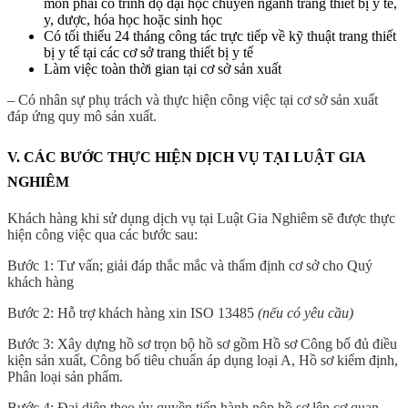
môn phải có trình độ đại học chuyên ngành trang thiết bị y tế,
y, dược, hóa học hoặc sinh học
Có tối thiểu 24 tháng công tác trực tiếp về kỹ thuật trang thiết
bị y tế tại các cơ sở trang thiết bị y tế
Làm việc toàn thời gian tại cơ sở sản xuất
– Có nhân sự phụ trách và thực hiện công việc tại cơ sở sản xuất
đáp ứng quy mô sản xuất.
V. CÁC BƯỚC THỰC HIỆN DỊCH VỤ TẠI LUẬT GIA
NGHIÊM
Khách hàng khi sử dụng dịch vụ tại Luật Gia Nghiêm sẽ được thực
hiện công việc qua các bước sau:
Bước 1: Tư vấn; giải đáp thắc mắc và thẩm định cơ sở cho Quý
khách hàng
Bước 2: Hỗ trợ khách hàng xin ISO 13485
(nếu có yêu cầu)
Bước 3: Xây dựng hồ sơ trọn bộ hồ sơ gồm Hồ sơ Công bố đủ điều
kiện sản xuất, Công bố tiêu chuẩn áp dụng loại A, Hồ sơ kiểm định,
Phân loại sản phẩm.
Bước 4: Đại diện theo ủy quyền tiến hành nộp hồ sơ lên cơ quan