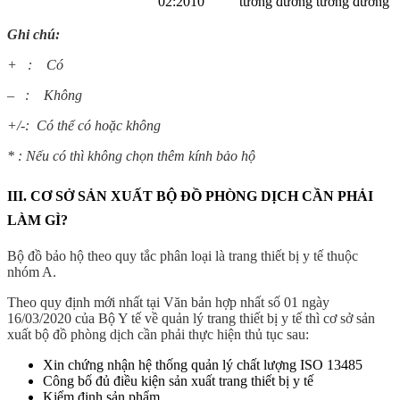
02:2010
tương đương
tương đương
Ghi chú:
+ : Có
– : Không
+/-: Có thể có hoặc không
* : Nếu có thì không chọn thêm kính bảo hộ
III. CƠ SỞ SẢN XUẤT BỘ ĐỒ PHÒNG DỊCH CẦN PHẢI
LÀM GÌ?
Bộ đồ bảo hộ theo quy tắc phân loại là trang thiết bị y tế thuộc
nhóm A.
Theo quy định mới nhất tại Văn bản hợp nhất số 01 ngày
16/03/2020 của Bộ Y tế về quản lý trang thiết bị y tế thì cơ sở sản
xuất bộ đồ phòng dịch cần phải thực hiện thủ tục sau:
Xin chứng nhận hệ thống quản lý chất lượng ISO 13485
Công bố đủ điều kiện sản xuất trang thiết bị y tế
Kiểm định sản phẩm