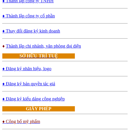
♦ Thành lập công ty TNHH
♦ Thành lập công ty cổ phần
♦ Thay đổi đăng ký kinh doanh
♦
Thành lập chi nhánh
, văn phòng đại diện
SỞ HỮU TRÍ TUỆ
♦ Đăng ký nhãn hiệu, logo
♦ Đăng ký bản quyền tác giả
♦ Đăng ký kiểu dáng công nghiệp
GIẤY PHÉP
♦ Công bố mỹ phẩm