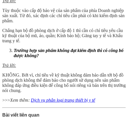
Trả lời:
Tùy thuộc vào cấp độ bảo vệ của sản phẩm của phía Doanh nghiệp
sản xuất. Từ đó, xác định các chỉ tiêu cần phải có khi kiểm định sản
phẩm.
Chẳng hạn bộ đồ phòng dịch ở cấp độ 1 thì cần có chỉ tiêu yêu cầu
kỹ thuật của bộ mũ, áo, quần; Kính bảo hộ; Găng tay y tế và Khẩu
trang y tế.
Trường hợp sản phẩm không đạt kiểm định thì có công bố
được không?
Trả lời:
KHÔNG. Bởi vì, chỉ tiêu về kỹ thuật không đảm bảo dẫn tới bộ đồ
phòng dịch không thể đảm bảo cho người sử dụng nên sản phẩm
không đáp ứng điều kiện để công bố nói riêng và bán trên thị trường
nói chung.
>>>
Xem thêm:
Dịch vụ phân loại trang thiết bị y tế
Bài viết liên quan