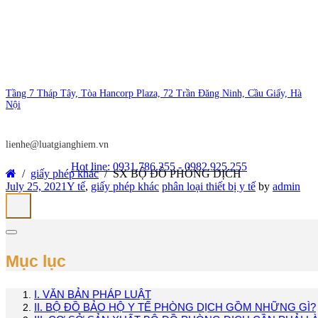
Tầng 7 Tháp Tây, Tòa Hancorp Plaza, 72 Trần Đăng Ninh, Cầu Giấy, Hà
Nội
lienhe@luatgianghiem.vn
Hot line: 0931.786.255 - 0982.925.255
giấy phép khác
SX BỘ ĐỒ PHÒNG DỊCH
July 25, 2021
Y tế
,
giấy phép khác
phân loại thiết bị y tế
by
admin
Mục lục
I. VĂN BẢN PHÁP LUẬT
II. BỘ ĐỒ BẢO HỘ Y TẾ PHÒNG DỊCH GỒM NHỮNG GÌ?